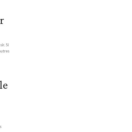
r
ir. Si
autres
le
s