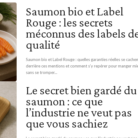
Saumon bio et Label
Rouge : les secrets
méconnus des labels d
qualité
Saumon bio et Label Rouge : quelles garanties réelles se cache
derrière ces mentions et comment s’y repérer pour manger mi
sans se tromper...
Le secret bien gardé du
saumon : ce que
l’industrie ne veut pas
que vous sachiez