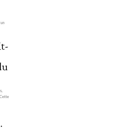
 un
t-
du
s,
 Cette