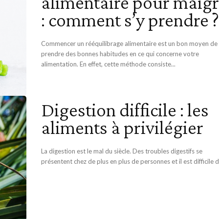
alimentaire pour maigr
: comment s’y prendre ?
Commencer un rééquilibrage alimentaire est un bon moyen de
prendre des bonnes habitudes en ce qui concerne votre
alimentation. En effet, cette méthode consiste...
Digestion difficile : les
aliments à privilégier
La digestion est le mal du siècle. Des troubles digestifs se
présentent chez de plus en plus de personnes et il est difficile de