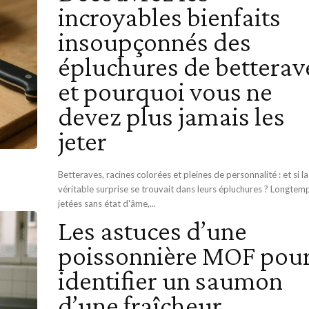
incroyables bienfaits
insoupçonnés des
épluchures de betterav
et pourquoi vous ne
devez plus jamais les
jeter
Betteraves, racines colorées et pleines de personnalité : et si la
véritable surprise se trouvait dans leurs épluchures ? Longtem
jetées sans état d'âme,...
Les astuces d’une
poissonnière MOF pou
identifier un saumon
d’une fraîcheur