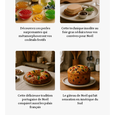
Découvrez ces perles
Cette technique insolite au
surprenantes qui
foie gras séduira tous vos
métamorphoseront vos
convives pour Noël
cocktails festifs
Cette délicieuse tradition
Le gâteau de Noël qui fait
portugaise de Noël
sensation en Amérique du
conquiert aussi les palais
Sud
français