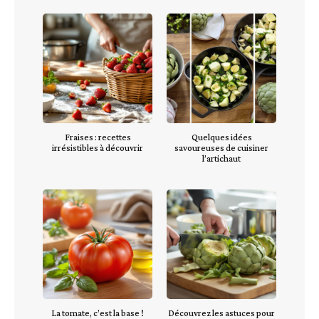
Fraises : recettes
Quelques idées
irrésistibles à découvrir
savoureuses de cuisiner
l’artichaut
La tomate, c’est la base !
Découvrez les astuces pour