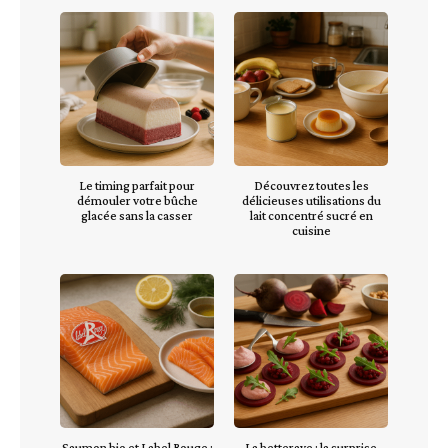
Le timing parfait pour
Découvrez toutes les
démouler votre bûche
délicieuses utilisations du
glacée sans la casser
lait concentré sucré en
cuisine
Saumon bio et Label Rouge :
La betterave : la surprise