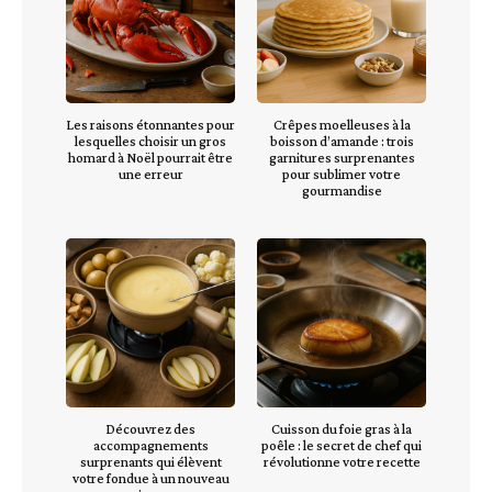
Les raisons étonnantes pour
Crêpes moelleuses à la
lesquelles choisir un gros
boisson d’amande : trois
homard à Noël pourrait être
garnitures surprenantes
une erreur
pour sublimer votre
gourmandise
Découvrez des
Cuisson du foie gras à la
accompagnements
poêle : le secret de chef qui
surprenants qui élèvent
révolutionne votre recette
votre fondue à un nouveau