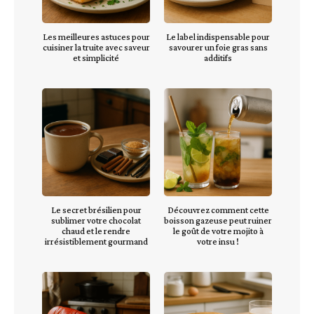
Les meilleures astuces pour
Le label indispensable pour
cuisiner la truite avec saveur
savourer un foie gras sans
et simplicité
additifs
Le secret brésilien pour
Découvrez comment cette
sublimer votre chocolat
boisson gazeuse peut ruiner
chaud et le rendre
le goût de votre mojito à
irrésistiblement gourmand
votre insu !