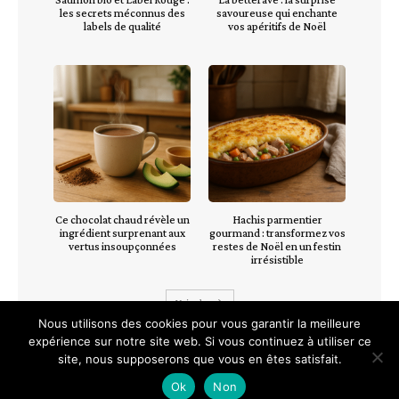
les secrets méconnus des
savoureuse qui enchante
labels de qualité
vos apéritifs de Noël
Ce chocolat chaud révèle un
Hachis parmentier
ingrédient surprenant aux
gourmand : transformez vos
vertus insoupçonnées
restes de Noël en un festin
irrésistible
Voir plus
Nous utilisons des cookies pour vous garantir la meilleure
expérience sur notre site web. Si vous continuez à utiliser ce
site, nous supposerons que vous en êtes satisfait.
Ok
Non
©
Mention légales