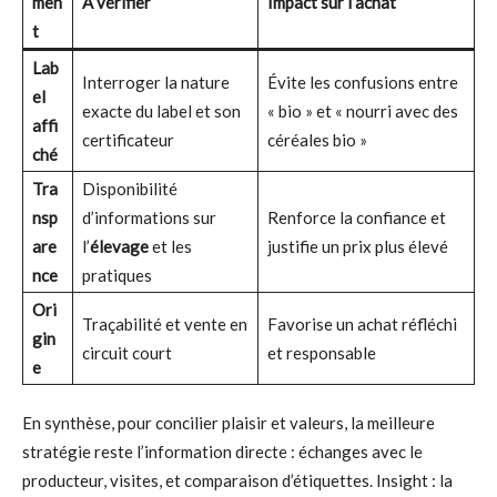
men
À vérifier
Impact sur l’achat
t
Lab
Interroger la nature
Évite les confusions entre
el
exacte du label et son
« bio » et « nourri avec des
affi
certificateur
céréales bio »
ché
Tra
Disponibilité
nsp
d’informations sur
Renforce la confiance et
are
l’
élevage
et les
justifie un prix plus élevé
nce
pratiques
Ori
Traçabilité et vente en
Favorise un achat réfléchi
gin
circuit court
et responsable
e
En synthèse, pour concilier plaisir et valeurs, la meilleure
stratégie reste l’information directe : échanges avec le
producteur, visites, et comparaison d’étiquettes. Insight : la