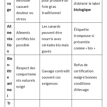
méthode
pour produire un
va
d’obtenir le label
causant
foie gras
ge
biologique
douleur ou
traditionnel
stress
Ali
Les canards
Étiquette
me
Aliments
peuvent être
trompeuse si
nta
certifiés bio
nourris avec
présentée
tio
possible
céréales bio mais
comme « bio »
n
gavés
Bie
n-
Refus de
Respect des
êtr
Gavage contredit
certification
comporteme
e
souvent ces
malgré bonnes
nts naturels
ani
exigences
conditions
exigé
ma
d’élevage
l
Tr