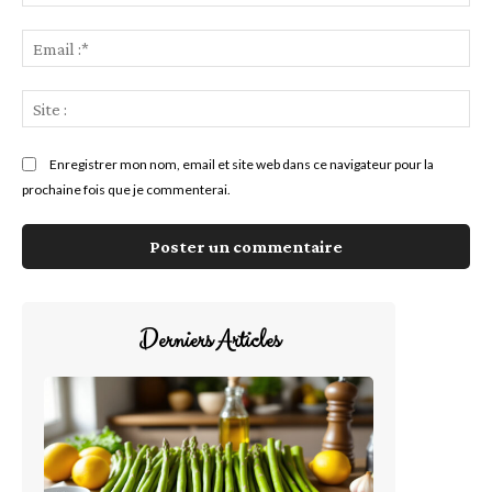
:*
Ema
:*
Sit
:
Enregistrer mon nom, email et site web dans ce navigateur pour la
prochaine fois que je commenterai.
Derniers Articles