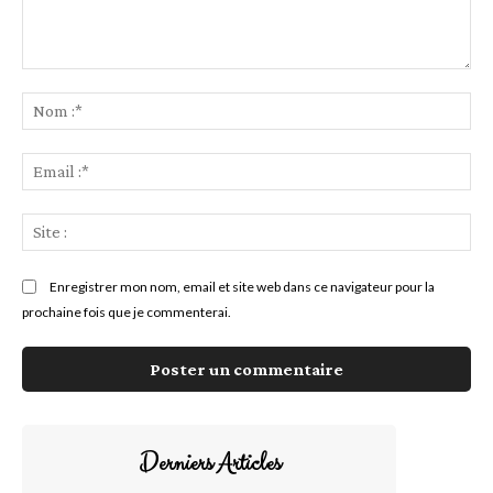
Commenter
:
No
:*
Ema
:*
Sit
:
Enregistrer mon nom, email et site web dans ce navigateur pour la
prochaine fois que je commenterai.
Derniers Articles