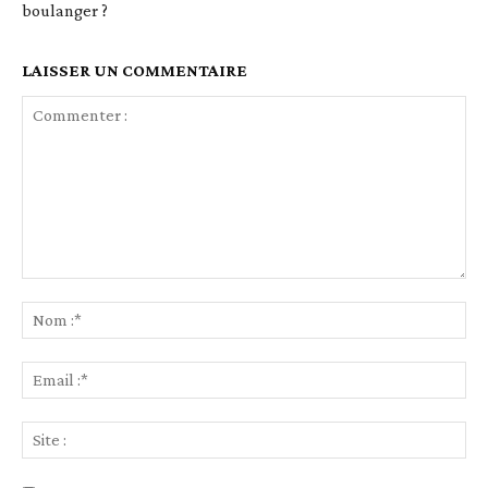
boulanger ?
LAISSER UN COMMENTAIRE
Commenter
:
No
:*
Ema
:*
Sit
: