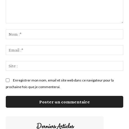
Commenter
:
No
:*
Ema
:*
Sit
:
Enregistrer mon nom, email et site web dans ce navigateur pour la
prochaine fois que je commenterai.
Derniers Articles