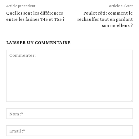
Article précédent
Article suivant
Quelles sont les différences
Poulet rôti : comment le
entre les farines T45 et T55 ?
réchauffer tout en gardant
son moelleux ?
LAISSER UN COMMENTAIRE
Commenter
:
No
:*
Ema
:*