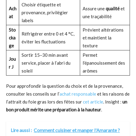
Choisir étiquette et
Ach
Assure une
qualité
et
provenance, privilégier
at
une traçabilité
labels
Sto
Prévient altérations
Réfrigérer entre 0 et 4 °C,
cka
et maintient la
éviter les fluctuations
ge
texture
Sortir 15–30 min avant
Permet
Jou
service, placer à l’abri du
l’épanouissement des
r J
soleil
arômes
Pour approfondir la question du choix et de la provenance,
consulter les conseils sur l’
achat responsable
et les raisons de
l’attrait du foie gras lors des fêtes sur
cet article
. Insight :
un
bon produit mérite une préparation à la hauteur
.
Lire aussi :
Comment cuisiner et manger l'Amarante ?