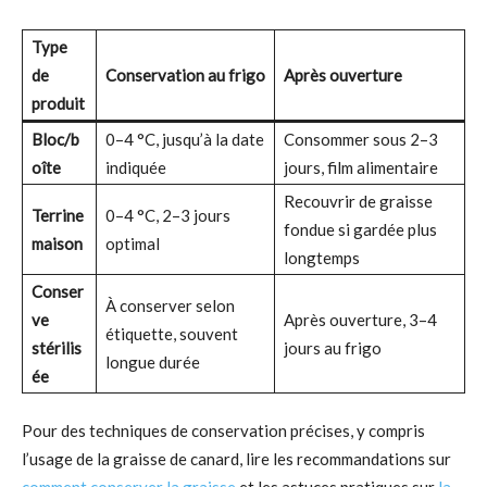
Type
de
Conservation au frigo
Après ouverture
produit
Bloc/b
0–4 °C, jusqu’à la date
Consommer sous 2–3
oîte
indiquée
jours, film alimentaire
Recouvrir de graisse
Terrine
0–4 °C, 2–3 jours
fondue si gardée plus
maison
optimal
longtemps
Conser
À conserver selon
ve
Après ouverture, 3–4
étiquette, souvent
stérilis
jours au frigo
longue durée
ée
Pour des techniques de conservation précises, y compris
l’usage de la graisse de canard, lire les recommandations sur
comment conserver la graisse
et les astuces pratiques sur
la