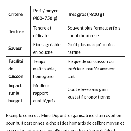
Petit/ moyen
Critère
Très gros (>800 g)
(400–750 g)
Tendre et
Souvent plus ferme, parfois
Texture
délicate
caoutchouteuse
Fine, agréable
Goût plus marqué, moins
Saveur
en bouche
raffiné
Facilité
Temps
Risque de surcuisson ou
de
maîtrisable,
intérieur insuffisamment
cuisson
homogène
cuit
Impact
Meilleur
Coût élevé sans gain
sur le
rapport
gustatif proportionnel
budget
qualité/prix
Exemple concret : Mme Dupont, organisatrice d’un réveillon
pour huit personnes, a choisi des homards de calibre moyen et
a reçu davantage de compliments que lors d’un précédent