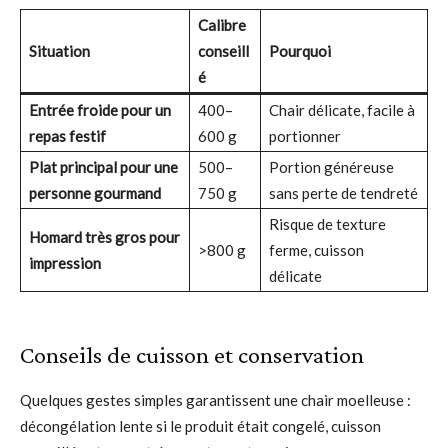
Calibre
Situation
conseill
Pourquoi
é
Entrée froide pour un
400–
Chair délicate, facile à
repas festif
600 g
portionner
Plat principal pour une
500–
Portion généreuse
personne gourmand
750 g
sans perte de tendreté
Risque de texture
Homard très gros pour
>800 g
ferme, cuisson
impression
délicate
Conseils de cuisson et conservation
Quelques gestes simples garantissent une chair moelleuse :
décongélation lente si le produit était congelé, cuisson