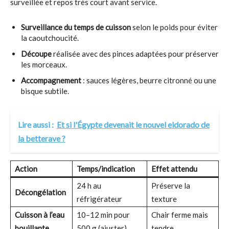
surveillée et repos très court avant service.
Surveillance du temps de cuisson
selon le poids pour éviter
la caoutchoucité.
Découpe
réalisée avec des pinces adaptées pour préserver
les morceaux.
Accompagnement
: sauces légères, beurre citronné ou une
bisque subtile.
Lire aussi :
Et si l'Égypte devenait le nouvel eldorado de
la betterave ?
Action
Temps/indication
Effet attendu
24 h au
Préserve la
Décongélation
réfrigérateur
texture
Cuisson à l’eau
10–12 min pour
Chair ferme mais
bouillante
500 g (ajuster)
tendre