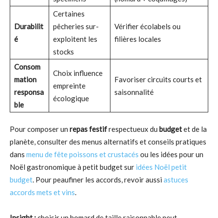
Certaines
Durabilit
pêcheries sur-
Vérifier écolabels ou
é
exploitent les
filières locales
stocks
Consom
Choix influence
mation
Favoriser circuits courts et
empreinte
responsa
saisonnalité
écologique
ble
Pour composer un
repas festif
respectueux du
budget
et de la
planète, consulter des menus alternatifs et conseils pratiques
dans
menu de fête poissons et crustacés
ou les idées pour un
Noël gastronomique à petit budget sur
idées Noël petit
budget
. Pour peaufiner les accords, revoir aussi
astuces
accords mets et vins
.
Insight :
choisir un homard de taille raisonnable peut