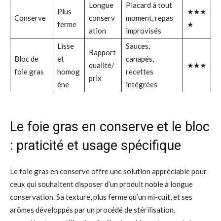
Longue
Placard à tout
Plus
★★★
Conserve
conserv
moment, repas
ferme
★
ation
improvisés
Lisse
Sauces,
Rapport
Bloc de
et
canapés,
qualité/
★★★
foie gras
homog
recettes
prix
ène
intégrées
Le foie gras en conserve et le bloc
: praticité et usage spécifique
Le foie gras en conserve offre une solution appréciable pour
ceux qui souhaitent disposer d’un produit noble à longue
conservation. Sa texture, plus ferme qu’un mi-cuit, et ses
arômes développés par un procédé de stérilisation,