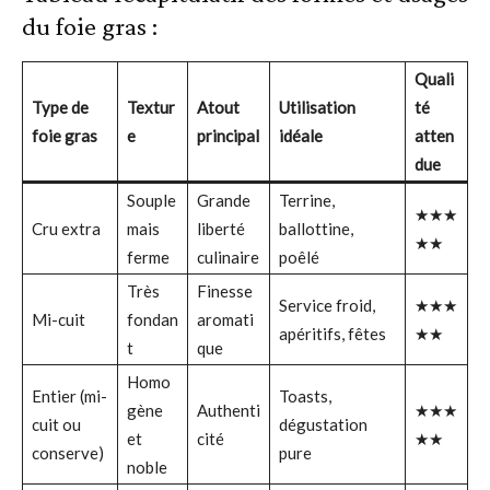
du foie gras :
Quali
Type de
Textur
Atout
Utilisation
té
foie gras
e
principal
idéale
atten
due
Souple
Grande
Terrine,
★★★
Cru extra
mais
liberté
ballottine,
★★
ferme
culinaire
poêlé
Très
Finesse
Service froid,
★★★
Mi-cuit
fondan
aromati
apéritifs, fêtes
★★
t
que
Homo
Entier (mi-
Toasts,
gène
Authenti
★★★
cuit ou
dégustation
et
cité
★★
conserve)
pure
noble