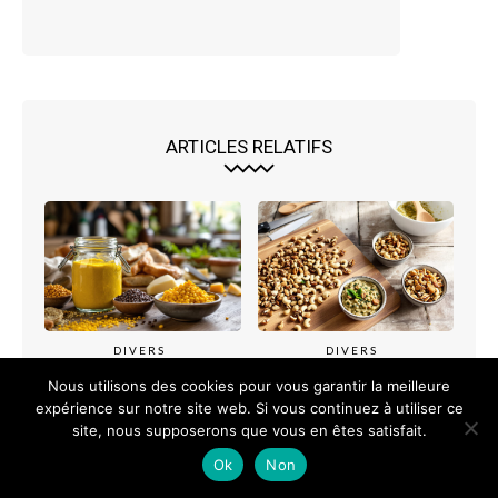
ARTICLES RELATIFS
DIVERS
DIVERS
Tout savoir sur la
savoureuses préparations
Nous utilisons des cookies pour vous garantir la meilleure
moutarde : histoire,
à base de noix, de pécans
expérience sur notre site web. Si vous continuez à utiliser ce
saveurs et usages
et de noix de cajou
culinaires
site, nous supposerons que vous en êtes satisfait.
Ok
Non