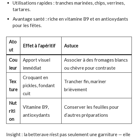
Utilisations rapides : tranches marinées, chips, verrines,
tartares.
Avantage santé : riche en vitamine B9 et en antioxydants
pour les fêtes.
Ato
Effet à l’apéritif
Astuce
ut
Cou
Apport visuel
Associer à des fromages blancs
leur
immédiat
ou chèvre pour contraste
Croquant en
Tex
Trancher fin, mariner
pickles, fondant
ture
brièvement
cuit
Nut
Vitamine B9,
Conserver les feuilles pour
riti
antioxydants
d’autres préparations
on
Insight : la betterave n’est pas seulement une garniture — elle