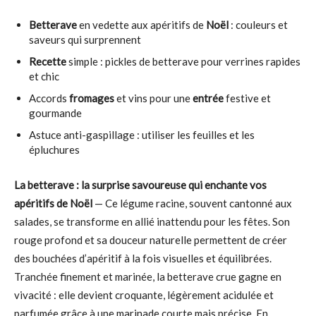
Betterave
en vedette aux apéritifs de
Noël
: couleurs et
saveurs qui surprennent
Recette
simple : pickles de betterave pour verrines rapides
et chic
Accords
fromages
et vins pour une
entrée
festive et
gourmande
Astuce anti-gaspillage : utiliser les feuilles et les
épluchures
La betterave : la surprise savoureuse qui enchante vos
apéritifs de Noël
— Ce légume racine, souvent cantonné aux
salades, se transforme en allié inattendu pour les fêtes. Son
rouge profond et sa douceur naturelle permettent de créer
des bouchées d’apéritif à la fois visuelles et équilibrées.
Tranchée finement et marinée, la betterave crue gagne en
vivacité : elle devient croquante, légèrement acidulée et
parfumée grâce à une marinade courte mais précise. En