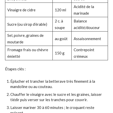
Acidité de la
Vinaigre de cidre
120 ml
marinade
2 c. à
Balance
Sucre (ou sirop d’érable)
soupe
acidité/douceur
Sel, poivre, graines de
au goût
Assaisonnement
moutarde
Fromage frais ou chèvre
Contrepoint
150 g
émietté
crémeux
Étapes clés :
Éplucher et trancher la betterave très finement à la
mandoline ou au couteau.
Chauffer le vinaigre avec le sucre et les graines, laisser
tiédir puis verser sur les tranches pour couvrir.
Laisser mariner 30 à 60 minutes ; le croquant reste
présent.