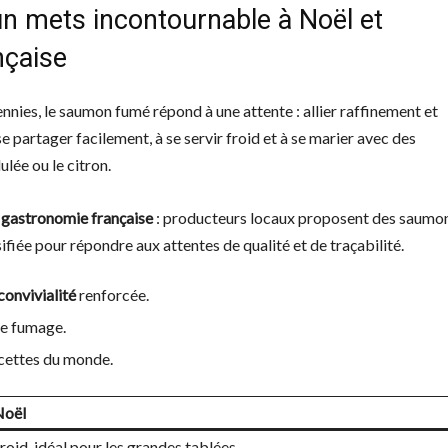
n mets incontournable à Noël et
nçaise
ennies, le saumon fumé répond à une attente : allier raffinement et
se partager facilement, à se servir froid et à se marier avec des
ulée ou le citron.
a
gastronomie française
: producteurs locaux proposent des saumo
sifiée pour répondre aux attentes de qualité et de traçabilité.
convivialité
renforcée.
 le fumage.
ecettes du monde.
Noël
froid, idéal pour les grandes tablées.