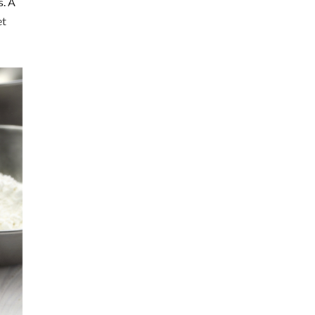
s. À
et