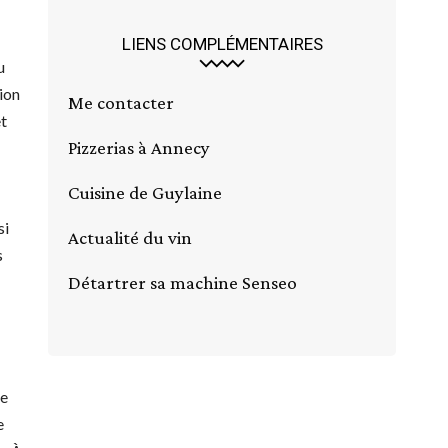
LIENS COMPLÉMENTAIRES
u
tion
Me contacter
et
Pizzerias à Annecy
Cuisine de Guylaine
si
Actualité du vin
s
Détartrer sa machine Senseo
ue
e