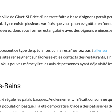
 ville de Givet. Si l’idée d’une tarte faite à base d’oignons paraît pe
l. Il y en existe plusieurs variétés que vous pourrez goûter en fonc
rouverez donc sous forme rectangulaire avec des oignons émincés, 
posent ce type de spécialités culinaires, n’hésitez pas à
aller sur
sites renseignent sur l’adresse et les contacts des restaurants, ain
. Vous pouvez même y lire les avis de personnes ayant déjà visité le
s-Bains
cré régale les palais basques. Anciennement, il n’était consommé q
 population basque. Il a été démocratisé grâce à des pâtissières d