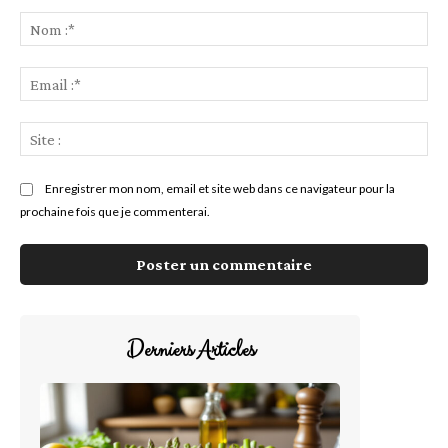
Commenter
:
No
:*
Ema
:*
Sit
:
Enregistrer mon nom, email et site web dans ce navigateur pour la
prochaine fois que je commenterai.
Derniers Articles