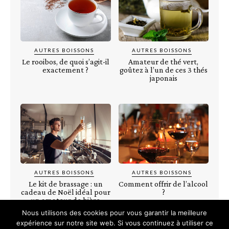
AUTRES BOISSONS
AUTRES BOISSONS
Le rooibos, de quoi s’agit-il
Amateur de thé vert,
exactement ?
goûtez à l’un de ces 3 thés
japonais
AUTRES BOISSONS
AUTRES BOISSONS
Le kit de brassage : un
Comment offrir de l’alcool
cadeau de Noël idéal pour
?
un amateur de bière
Nous utilisons des cookies pour vous garantir la meilleure
expérience sur notre site web. Si vous continuez à utiliser ce