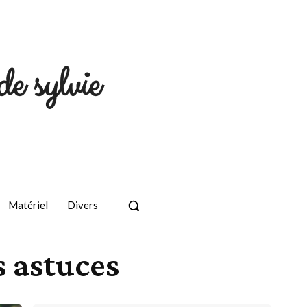
de sylvie
Matériel
Divers
s astuces