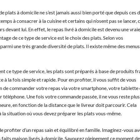
n de plats à domicile ne s’est jamais aussi bien porté que depuis ces 
temps à consacrer à la cuisine et certains qui n’osent pas se lancer, 
evant lui. En effet, le repas livré à domicile est devenu une vrai
age de ce type de service est le choix des plats. Selon vos
r parmi une très grande diversité de plats. Il existe même des menus
t ce type de service, les plats sont préparés à base de produits fra
e à la fois simple et rapide. Pour en profiter, il vous suffit de vous
n de commander votre repas via votre smartphone, votre tablette
r téléphone. Une fois votre commande passée, il ne vous reste plus
 heure, en fonction de la distance que le livreur doit parcourir. Cela
 la situation où vous devez préparer les plats vous-même.
de profiter d’un repas sain et équilibré en famille. Imaginez-vous a
ts faits maison livrés à domicile. Savourez pleinement ce moment de