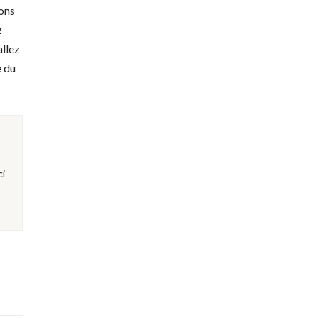
vons
z
allez
e du
ci