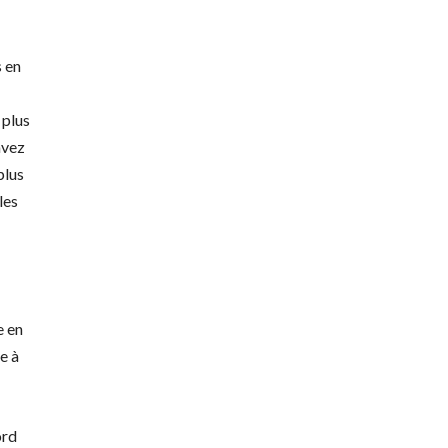
s en
 plus
avez
plus
les
e en
e à
ord