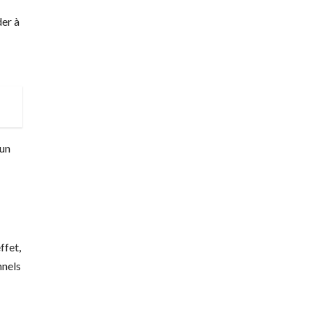
der à
 un
ffet,
nnels