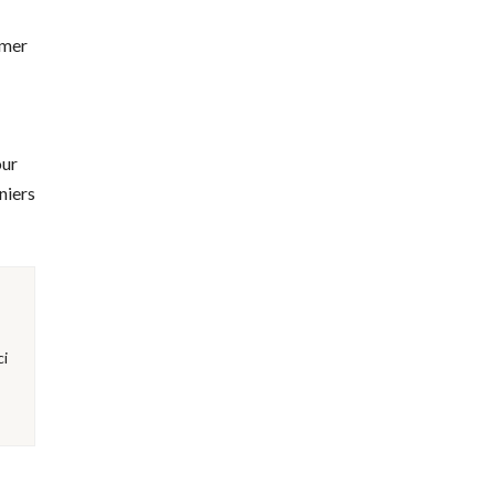
imer
our
niers
ci