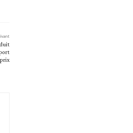
uivant
duit
port
prix