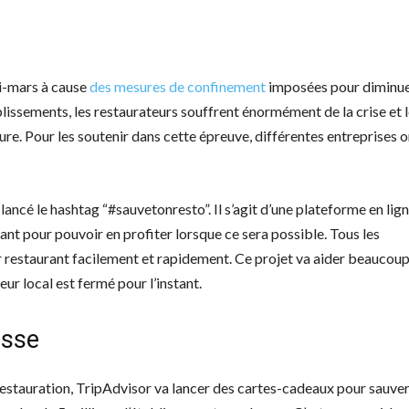
 mi-mars à cause
des mesures de confinement
imposées pour diminue
issements, les restaurateurs souffrent énormément de la crise et 
ture. Pour les soutenir dans cette épreuve, différentes entreprises o
cé le hashtag “#sauvetonresto”. Il s’agit d’une plateforme en lign
ant pour pouvoir en profiter lorsque ce sera possible. Tous les
ur restaurant facilement et rapidement. Ce projet va aider beaucou
eur local est fermé pour l’instant.
usse
a restauration, TripAdvisor va lancer des cartes-cadeaux pour sauver