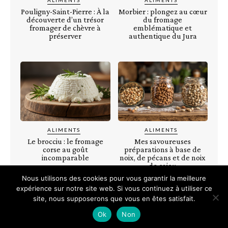
ALIMENTS
ALIMENTS
Pouligny-Saint-Pierre : À la
Morbier : plongez au cœur
découverte d’un trésor
du fromage
fromager de chèvre à
emblématique et
préserver
authentique du Jura
ALIMENTS
ALIMENTS
Le brocciu : le fromage
Mes savoureuses
corse au goût
préparations à base de
incomparable
noix, de pécans et de noix
de cajou
Nous utilisons des cookies pour vous garantir la meilleure
expérience sur notre site web. Si vous continuez à utiliser ce
site, nous supposerons que vous en êtes satisfait.
Ok
Non
©
Mention légales