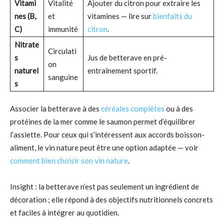
Vitami
Vitalité
Ajouter du citron pour extraire les
nes (B,
et
vitamines — lire sur
bienfaits du
C)
immunité
citron
.
Nitrate
Circulati
s
Jus de betterave en pré-
on
naturel
entraînement sportif.
sanguine
s
Associer la betterave à des
céréales complètes
ou à des
protéines de la mer comme le saumon permet d’équilibrer
l’assiette. Pour ceux qui s’intéressent aux accords boisson-
aliment, le vin nature peut être une option adaptée — voir
comment bien choisir son vin nature
.
Insight : la betterave n’est pas seulement un ingrédient de
décoration ; elle répond à des objectifs nutritionnels concrets
et faciles à intégrer au quotidien.