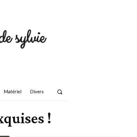
de sylvie
Matériel
Divers
quises !