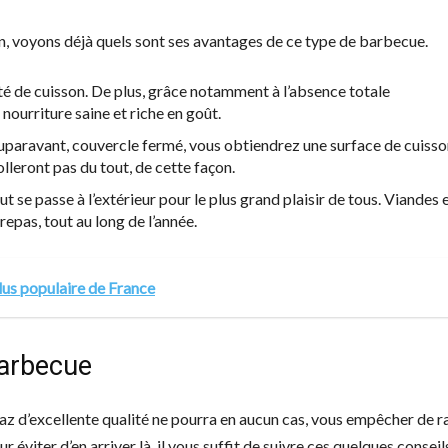
on, voyons déjà quels sont ses avantages de ce type de barbecue.
té de cuisson. De plus, grâce notamment à l’absence totale
nourriture saine et riche en goût.
auparavant, couvercle fermé, vous obtiendrez une surface de cuiss
olleront pas du tout, de cette façon.
 se passe à l’extérieur pour le plus grand plaisir de tous. Viandes 
repas, tout au long de l’année.
 plus populaire de France
barbecue
z d’excellente qualité ne pourra en aucun cas, vous empêcher de r
r éviter d’en arriver là, il vous suffit de suivre ces quelques conseil